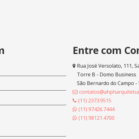
m
Entre com Co
Rua José Versolato, 111, S
Torre B - Domo Business
São Bernardo do Campo -
contatos@ahpharquitetur
(11) 2373.9515
(11) 97426.7444
(11) 98121.4700