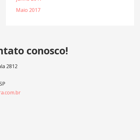
Maio 2017
ntato conosco!
ala 2812
 SP
a.com.br