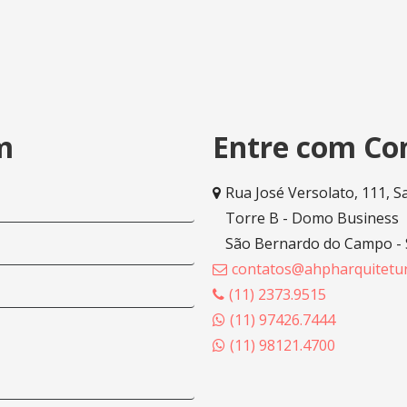
m
Entre com Co
Rua José Versolato, 111, S
Torre B - Domo Business
São Bernardo do Campo -
contatos@ahpharquitetur
(11) 2373.9515
(11) 97426.7444
(11) 98121.4700