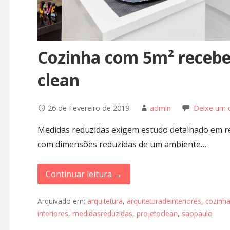
Cozinha com 5m² recebe
clean
26 de Fevereiro de 2019
admin
Deixe um 
Medidas reduzidas exigem estudo detalhado em re
com dimensões reduzidas de um ambiente…
Continuar leitura →
Arquivado em:
arquitetura
,
arquiteturadeinteriores
,
cozinh
interiores
,
medidasreduzidas
,
projetoclean
,
saopaulo