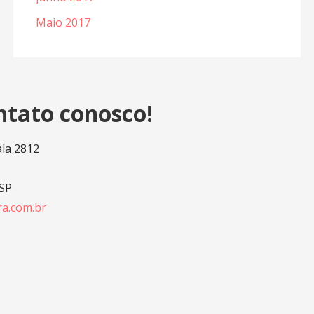
Maio 2017
ntato conosco!
ala 2812
 SP
a.com.br