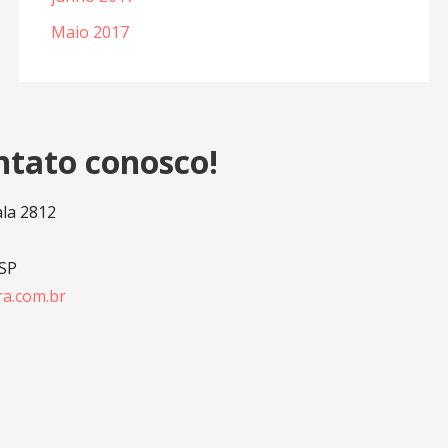
Maio 2017
ntato conosco!
ala 2812
 SP
a.com.br