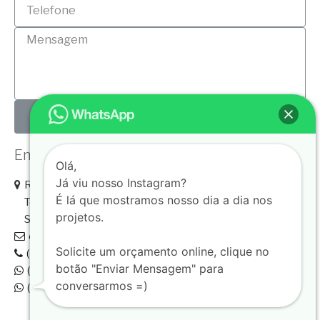
ENVIAR
Entre com Contato conosco!
Olá,
Já viu nosso Instagram?
Rua José Versolato, 111, Sala 2812
É lá que mostramos nosso dia a dia nos
Torre B - Domo Business
projetos.
São Bernardo do Campo - SP
contatos@ahpharquitetura.com.br
Solicite um orçamento online, clique no
(11) 2373.9515
botão "Enviar Mensagem" para
(11) 97426.7444
conversarmos =)
(11) 98121.4700