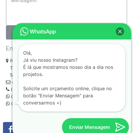
ENVIAR
Entre com Contato conosco!
Olá,
Já viu nosso Instagram?
Rua José Versolato, 111, Sala 2812
É lá que mostramos nosso dia a dia nos
Torre B - Domo Business
projetos.
São Bernardo do Campo - SP
contatos@ahpharquitetura.com.br
Solicite um orçamento online, clique no
(11) 2373.9515
botão "Enviar Mensagem" para
(11) 97426.7444
conversarmos =)
(11) 98121.4700
Enviar Mensagem